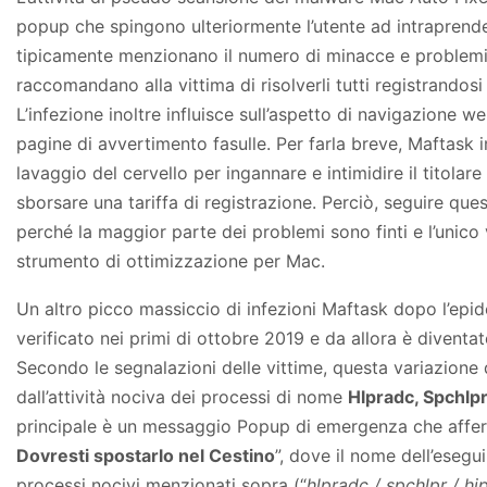
popup che spingono ulteriormente l’utente ad intraprend
tipicamente menzionano il numero di minacce e problemi r
raccomandano alla vittima di risolverli tutti registrand
L’infezione inoltre influisce sull’aspetto di navigazione w
pagine di avvertimento fasulle. Per farla breve, Maftask
lavaggio del cervello per ingannare e intimidire il titolare
sborsare una tariffa di registrazione. Perciò, seguire que
perché la maggior parte dei problemi sono finti e l’unico
strumento di ottimizzazione per Mac.
Un altro picco massiccio di infezioni Maftask dopo l’epid
verificato nei primi di ottobre 2019 e da allora è diventa
Secondo le segnalazioni delle vittime, questa variazio
dall’attività nociva dei processi di nome
Hlpradc, Spchlpr
principale è un messaggio Popup di emergenza che affer
Dovresti spostarlo nel Cestino
”, dove il nome dell’eseg
processi nocivi menzionati sopra (“
hlpradc / spchlpr / h