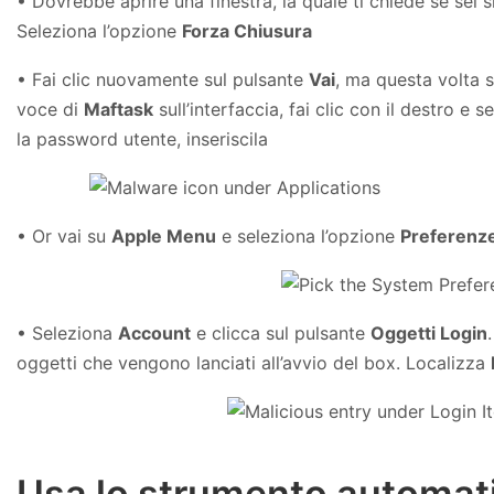
• Dovrebbe aprire una finestra, la quale ti chiede se sei s
Seleziona l’opzione
Forza Chiusura
• Fai clic nuovamente sul pulsante
Vai
, ma questa volta 
voce di
Maftask
sull’interfaccia, fai clic con il destro e 
la password utente, inseriscila
• Or vai su
Apple Menu
e seleziona l’opzione
Preferenze
• Seleziona
Account
e clicca sul pulsante
Oggetti Login
oggetti che vengono lanciati all’avvio del box. Localizza
Usa lo strumento automatic