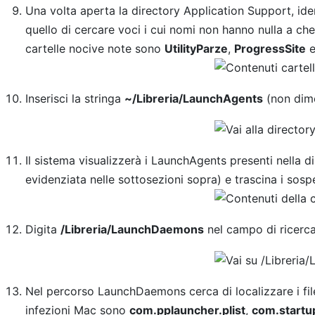
Una volta aperta la directory Application Support, iden
quello di cercare voci i cui nomi non hanno nulla a che
cartelle nocive note sono
UtilityParze
,
ProgressSite
Inserisci la stringa
~/Libreria/LaunchAgents
(non dimen
Il sistema visualizzerà i LaunchAgents presenti nella d
evidenziata nelle sottosezioni sopra) e trascina i sospe
Digita
/Libreria/LaunchDaemons
nel campo di ricerc
Nel percorso LaunchDaemons cerca di localizzare i file 
infezioni Mac sono
com.pplauncher.plist
,
com.startup