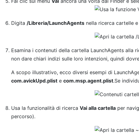
Fai clic sul menu
Vai
ancora una volta dal Finder e sele
Digita
/Libreria/LaunchAgents
nella ricerca cartelle e
Esamina i contenuti della cartella LaunchAgents alla ri
non dare chiari indizi sulle loro intenzioni, quindi do
A scopo illustrativo, ecco diversi esempi di LaunchAgen
com.avickUpd.plist
e
com.msp.agent.plist
.Se individ
Usa la funzionalità di ricerca
Vai alla cartella
per navig
percorso).