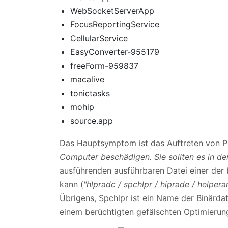
WebSocketServerApp
FocusReportingService
CellularService
EasyConverter-955179
freeForm-959837
macalive
tonictasks
mohip
source.app
Das Hauptsymptom ist das Auftreten von 
Computer beschädigen. Sie sollten es in de
ausführenden ausführbaren Datei einer der
kann (
"hlpradc / spchlpr / hiprade / helpe
Übrigens, Spchlpr ist ein Name der Binärdat
einem berüchtigten gefälschten Optimieru