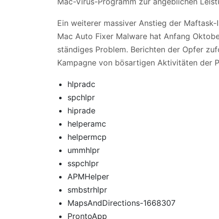
Mac-Virus-Programm zur angeblichen Leist
Ein weiterer massiver Anstieg der Maftask
Mac Auto Fixer Malware hat Anfang Oktober
ständiges Problem. Berichten der Opfer zuf
Kampagne von bösartigen Aktivitäten der P
hlpradc
spchlpr
hiprade
helperamc
helpermcp
ummhlpr
sspchlpr
APMHelper
smbstrhlpr
MapsAndDirections-1668307
ProntoApp