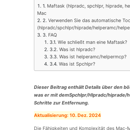
Maftask (hlpradc, spchlpr, hiprade, h
Mac
Verwenden Sie das automatische Too
(hlpradc/spchlpr/hiprade/helperamc/help
FAQ
Wie schließt man eine Maftask?
Was ist hlpradc?
Was ist helperamc/helpermcp?
Was ist Spchlpr?
Dieser Beitrag enthält Details über den b
was er mit dem
Spchlpr/Hlpradc/hiprade/
Schritte zur Entfernung.
Aktualisierung:
10. Dez. 2024
Die Fähigkeiten und Komplexität des Mac-Ma