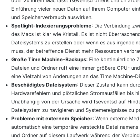
oder zu Ihrem Mac lässt fseventsd offensichtlich arbeit
Einführung vieler neuer Daten auf Ihrem Computer einh
und Speicherverbrauch auswirken.
Spotlight-Indexierungsprobleme
: Die Verbindung zw
des Macs ist klar wie Kristall. Es ist nicht überraschen
Dateisystems zu erstellen oder wenn es aus irgendein
muss, der betreffende Dienst mehr Ressourcen verbra
Große Time Machine-Backups
: Eine kontinuierlich
Dateien und Ordner ruft eine immer größere CPU- un
eine Vielzahl von Änderungen an das Time Machine-D
Beschädigtes Dateisystem
: Dieser Zustand kann dur
Hardwarefehlern und plötzlichen Stromausfällen bis h
Unabhängig von der Ursache wird fseventsd auf Hinde
Dateisystem zu navigieren und Systemereignisse zu pr
Probleme mit externem Speicher
: Wenn externe Med
automatisch eine temporäre versteckte Datei namens f
und Ordner auf diesem Laufwerk während der Verbindu