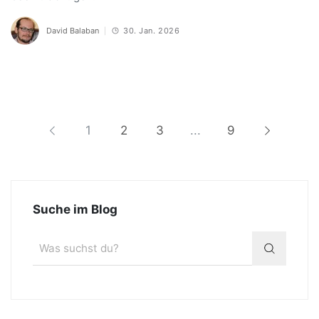
David Balaban
30. Jan. 2026
1
2
3
...
9
Suche im Blog