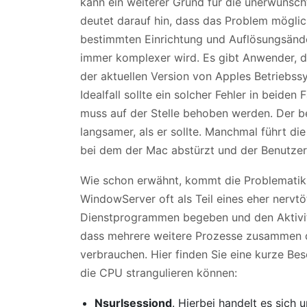
kann ein weiterer Grund für die unerwünsch
deutet darauf hin, dass das Problem möglic
bestimmten Einrichtung und Auflösungsänd
immer komplexer wird. Es gibt Anwender, di
der aktuellen Version von Apples Betriebss
Idealfall sollte ein solcher Fehler in beiden 
muss auf der Stelle behoben werden. Der be
langsamer, als er sollte. Manchmal führt die
bei dem der Mac abstürzt und der Benutzer 
Wie schon erwähnt, kommt die Problemati
WindowServer oft als Teil eines eher nervt
Dienstprogrammen begeben und den Aktivität
dass mehrere weitere Prozesse zusammen de
verbrauchen. Hier finden Sie eine kurze Be
die CPU strangulieren können:
Nsurlsessiond
. Hierbei handelt es sich