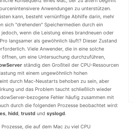
rliche Konsequenz eines Mac, der zu altern beginnt
ourcenintensivere Anwendungen zu unterstützen.
ten kann, besteht vernünftige Abhilfe darin, mehr
en sich "drehenden" Speichermedien durch ein
 jedoch, wenn die Leistung eines brandneuen oder
Pro langsamer als gewöhnlich läuft? Dieser Zustand
rforderlich. Viele Anwender, die in eine solche
r öffnen, um eine Untersuchung durchzuführen,
owServer
ständig den Großteil der CPU-Ressourcen
Belastung mit einem ungewöhnlich hohen
heint durch Mac-Neustarts behoben zu sein, aber
irkung und das Problem taucht schließlich wieder
WindowServer-bezogene Fehler häufig zusammen mit
uch durch die folgenden Prozesse beobachtet wird:
es
,
hidd
,
trustd
und
syslogd
.