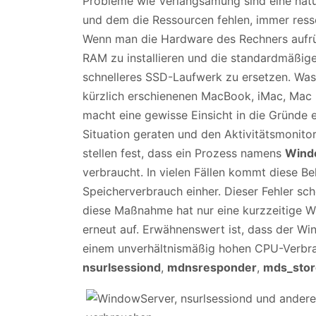
Probleme wie Verlangsamung sind eine natü
und dem die Ressourcen fehlen, immer ress
Wenn man die Hardware des Rechners aufrüs
RAM zu installieren und die standardmäßig
schnelleres SSD-Laufwerk zu ersetzen. Was
kürzlich erschienenen MacBook, iMac, Mac 
macht eine gewisse Einsicht in die Gründe e
Situation geraten und den Aktivitätsmonito
stellen fest, dass ein Prozess namens
Wind
verbraucht. In vielen Fällen kommt diese 
Speicherverbrauch einher. Dieser Fehler sc
diese Maßnahme hat nur eine kurzzeitige W
erneut auf. Erwähnenswert ist, dass der 
einem unverhältnismäßig hohen CPU-Verbra
nsurlsessiond
,
mdnsresponder
,
mds_stor