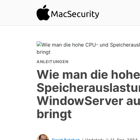
ANLEITUNGEN
Wie man die hoh
Speicherauslastu
WindowServer au
bringt
David Balaban
Updated:
11. Dez. 2024