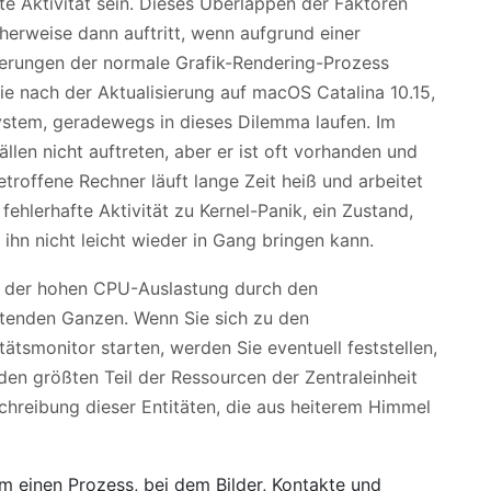
te Aktivität sein. Dieses Überlappen der Faktoren
herweise dann auftritt, wenn aufgrund einer
erungen der normale Grafik-Rendering-Prozess
e nach der Aktualisierung auf macOS Catalina 10.15,
ystem, geradewegs in dieses Dilemma laufen. Im
Fällen nicht auftreten, aber er ist oft vorhanden und
troffene Rechner läuft lange Zeit heiß und arbeitet
 fehlerhafte Aktivität zu Kernel-Panik, ein Zustand,
ihn nicht leicht wieder in Gang bringen kann.
k der hohen CPU-Auslastung durch den
ötenden Ganzen. Wenn Sie sich zu den
smonitor starten, werden Sie eventuell feststellen,
n größten Teil der Ressourcen der Zentraleinheit
schreibung dieser Entitäten, die aus heiterem Himmel
 um einen Prozess, bei dem Bilder, Kontakte und