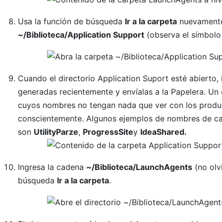
Usa la función de búsqueda
Ir a la carpeta
nuevamente 
~/Biblioteca/Application Support
(observa el símbolo 
Cuando el directorio Application Suport esté abierto,
generadas recientemente y envíalas a la Papelera. U
cuyos nombres no tengan nada que ver con los produc
conscientemente. Algunos ejemplos de nombres de ca
son
UtilityParze
,
ProgressSite
y
IdeaShared.
Ingresa la cadena
~/Biblioteca/LaunchAgents
(no olvi
búsqueda
Ir a la carpeta
.