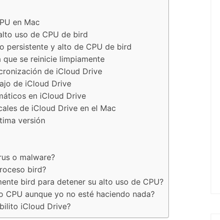
CPU en Mac
alto uso de CPU de bird
o persistente y alto de CPU de bird
a que se reinicie limpiamente
ncronización de iCloud Drive
ajo de iCloud Drive
máticos en iCloud Drive
cales de iCloud Drive en el Mac
tima versión
irus o malware?
proceso bird?
nte bird para detener su alto uso de CPU?
do CPU aunque yo no esté haciendo nada?
bilito iCloud Drive?