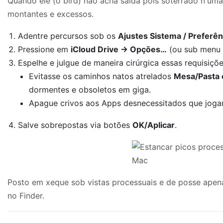
Quando ele (o bird) não acha saída pois soterrado n'u
montantes e excessos.
Adentre percursos sob os
Ajustes Sistema / Preferên
Pressione em
iCloud Drive → Opções…
(ou sub menu 
Espelhe e julgue de maneira cirúrgica essas requisições
Evitasse os caminhos natos atrelados
Mesa/Pasta 
dormentes e obsoletos em giga.
Apague crivos aos Apps desnecessitados que jogam
Salve sobrepostas via botões
OK/Aplicar
.
Posto em xeque sob vistas processuais e de posse apen
no Finder.