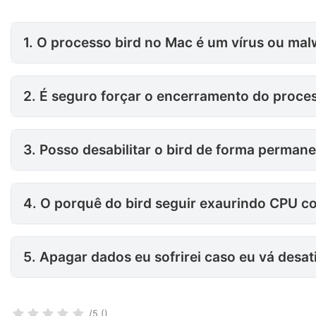
1. O processo bird no Mac é u
1. O processo bird no Mac é um vírus ou ma
2. É seguro forçar o encerram
2. É seguro forçar o encerramento do proces
3. Posso desabilitar o bird de
3. Posso desabilitar o bird de forma permane
4. O porquê do bird seguir exaurindo CPU consumos até mesmo ao não me deter no c
4. O porquê do bird seguir exaurindo CPU 
5. Apagar dados eu sofrirei caso eu vá desativar agora por completo meu iCloud Drive do Mac?
5. Apagar dados eu sofrirei caso eu vá desa
/5 ()