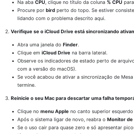
Na aba
CPU
, clique no título da coluna
% CPU
para
Procure por
bird
perto do topo. Se estiver consist
lidando com o problema descrito aqui.
Verifique se o iCloud Drive está sincronizando ativ
Abra uma janela do
Finder
.
Clique em
iCloud Drive
na barra lateral.
Observe os indicadores de estado perto de arquivo
com a versão do macOS).
Se você acabou de ativar a sincronização de Mesa e
termine.
Reinicie o seu Mac para descartar uma falha tempor
Clique no
menu Apple
no canto superior esquerdo
Após o sistema ligar de novo, reabra o
Monitor de 
Se o uso cair para quase zero e só apresentar pi