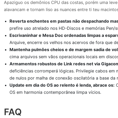
Apaziguo os demônios CPU das costas, porém uma leve dos
alavancam e tornam liso as nuances entre ti teu macint
Reverta enchentes em pastas não despachando massas
prefire uso atrelado nos HD-Discos e memórias Pen/ss
Escrivaninhar e Mesa Doc ordenadas limpas a espars
Arquive, encerre os velhos nos acervos de fora que de
Mantenha pulmões cheios e de margem sadia de vo
cima arquivos sem vãos operacionais locais em disco
Armamentos robustos de Link redes net via Gigacont
deficiências corromperá lógicas. Privilegie cabos e
de nulos por malha de conexão oscilatória a base da 
Update em dia do OS ao relento é lenda, abrace os:
C
OS em harmonia contemporânea limpa vícios.
FAQ