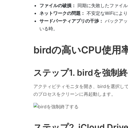
ファイルの破損：
同期に失敗したファイルが
ネットワークの問題：
不安定なWiFiに
サードパーティアプリの干渉：
バックアッ
いる時。
birdの高いCPU使
ステップ1. birdを強制
アクティビティモニタを開き、birdを選択し
のプロセスをクリーンに再起動します。
ステップ2. iCloud D