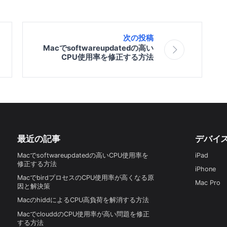
次の投稿
Macでsoftwareupdatedの高い
CPU使用率を修正する方法
最近の記事
デバイ
Macでsoftwareupdatedの高いCPU使用率を
iPad
修正する方法
iPhone
MacでbirdプロセスのCPU使用率が高くなる原
Mac Pro
因と解決策
MacのhiddによるCPU高負荷を解消する方法
MacでclouddのCPU使用率が高い問題を修正
する方法