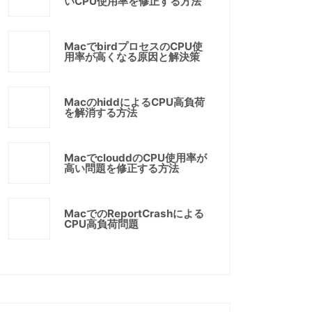
いCPU使用率を修正する方法
MacでbirdプロセスのCPU使
用率が高くなる原因と解決策
MacのhiddによるCPU高負荷
を解消する方法
MacでclouddのCPU使用率が
高い問題を修正する方法
MacでのReportCrashによる
CPU高負荷問題