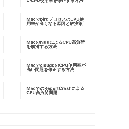
いCPU使用率を修正する方法
MacでbirdプロセスのCPU使
用率が高くなる原因と解決策
MacのhiddによるCPU高負荷
を解消する方法
MacでclouddのCPU使用率が
高い問題を修正する方法
MacでのReportCrashによる
CPU高負荷問題