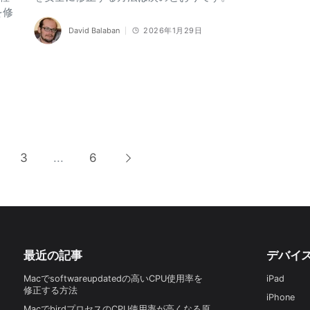
を修
David Balaban
2026年1月29日
3
...
6
最近の記事
デバイ
Macでsoftwareupdatedの高いCPU使用率を
iPad
修正する方法
iPhone
MacでbirdプロセスのCPU使用率が高くなる原