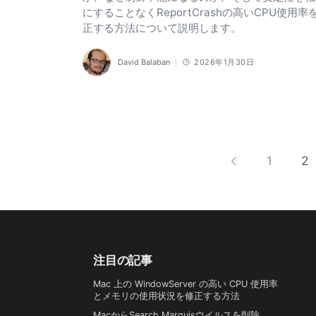
にすることなくReportCrashの高いCPU使用率
正する方法について説明します。
David Balaban
2026年1月30日
1
2
注目の記事
Mac 上の WindowServer の高い CPU 使用率
とメモリの使用状況を修正する方法
MacからSearch Marquisウイルスを削除