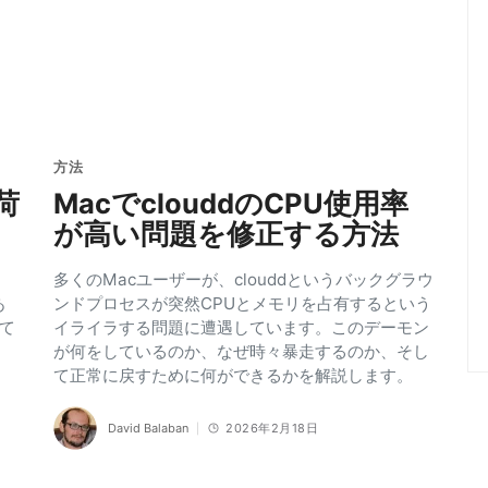
方法
荷
MacでclouddのCPU使用率
が高い問題を修正する方法
多くのMacユーザーが、clouddというバックグラウ
あ
ンドプロセスが突然CPUとメモリを占有するという
て
イライラする問題に遭遇しています。このデーモン
が何をしているのか、なぜ時々暴走するのか、そし
て正常に戻すために何ができるかを解説します。
David Balaban
2026年2月18日