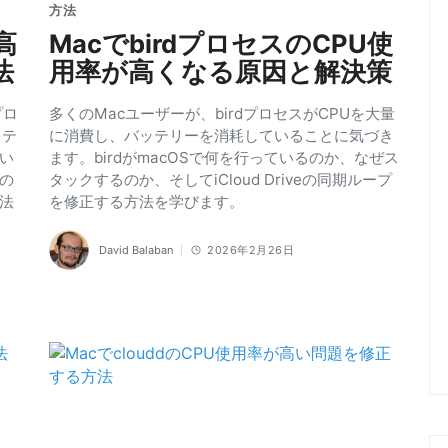
方法
の高
MacでbirdプロセスのCPU使
法
用率が高くなる原因と解決策
プロ
多くのMacユーザーが、birdプロセスがCPUを大量
ステ
に消費し、バッテリーを消耗していることに気づき
い
ます。birdがmacOSで何を行っているのか、なぜス
の
タックするのか、そしてiCloud Driveの同期ループ
法
を修正する方法を学びます。
David Balaban
2026年2月26日