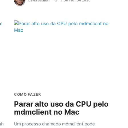
David Balaban
17 De Fev. De 2026
COMO FAZER
Parar alto uso da CPU pelo
mdmclient no Mac
sh
Um processo chamado mdmclient pode