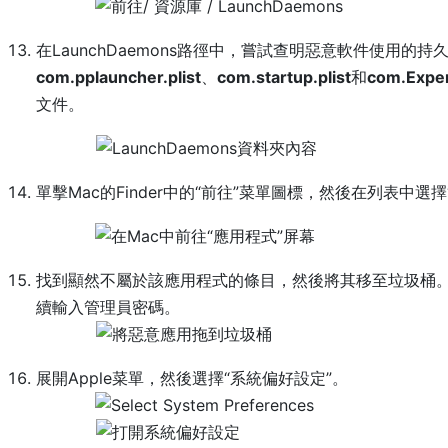
在LaunchDaemons路徑中，嘗試查明惡意軟件使用的
com.pplauncher.plist
、
com.startup.plist
和
com.Expe
文件。
單擊Mac的Finder中的“前往”菜單圖標，然後在列表中選擇
找到顯然不屬於該應用程式的條目，然後將其移至垃圾桶
續輸入管理員密碼。
展開Apple菜單，然後選擇“系統偏好設定”。