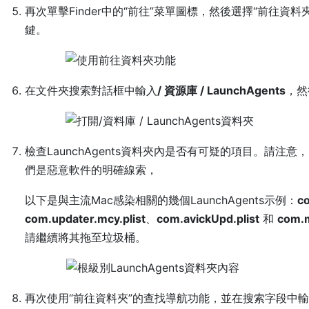
再次單擊Finder中的“前往”菜單圖標，然後選擇“前往資料
鍵。
在文件夾搜索對話框中輸入
/ 資源庫 / LaunchAgents
，然
檢查LaunchAgents資料夾內是否有可疑的項目。請
們是惡意軟件的明確線索，
以下是與主流Mac感染相關的幾個LaunchAgents示例：
co
com.updater.mcy.plist
、
com.avickUpd.plist
和
com.m
請繼續將其拖至垃圾桶。
再次使用“前往資料夾”的查找導航功能，並在搜索字段中