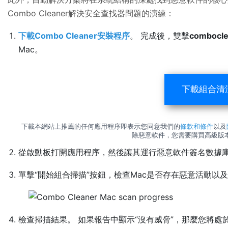
Combo Cleaner解決安全查找器問題的演練：
下載Combo Cleaner安裝程序
。 完成後，雙擊
combocl
Mac。
下載組合清
下載本網站上推薦的任何應用程序即表示您同意我們的
條款和條件
以及
除惡意軟件，您需要購買高級版本的Co
從啟動板打開應用程序，然後讓其運行惡意軟件簽名數據
單擊“開始組合掃描”按鈕，檢查Mac是否存在惡意活動以
檢查掃描結果。 如果報告中顯示“沒有威脅”，那麼您將