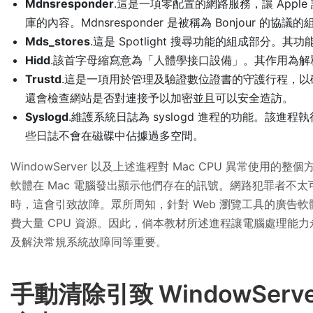
Mdnsresponder
.這是一項零配置的網路服務，讓 Apple
庫的內容。Mdnsresponder 是被稱為 Bonjour 的協議
Mds_stores
.這是 Spotlight 搜尋功能的組成部分。
Hidd
.該首字母縮寫意為「人體學接口設備」。其作用為
Trustd
.這是一項用於管理及驗證數位證書的守護行程，
還會檢查網站是否對連接予以加密並且可以安全造訪。
Syslogd
.維護系統日誌為 syslogd 進程的功能。該
些日誌不會在磁碟中佔據過多空間。
WindowServer 以及上述進程對 Mac CPU 異常使
軟體在 Mac 電腦發出顯示他們存在的訊號。網路犯罪者不
時，這會引致故障。眾所周知，針對 Web 瀏覽工具的廣告軟體
費大量 CPU 資源。因此，倘本教材所述進程讓電腦處理能
及解決常規系統故障同等重要。
手動清除引致 WindowServ