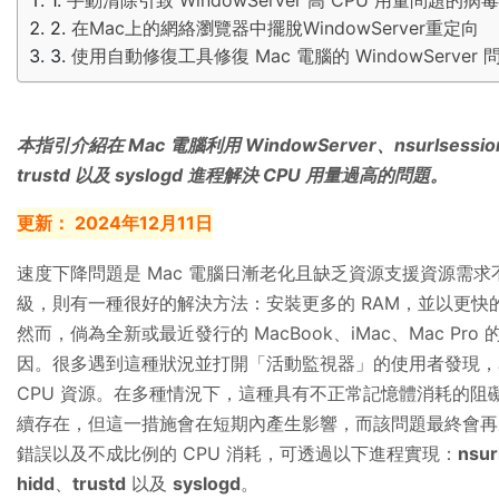
在Mac上的網絡瀏覽器中擺脫WindowServer重定向
使用自動修復工具修復 Mac 電腦的 WindowServer 
本指引介紹在 Mac 電腦利用 WindowServer、nsurlsession
trustd 以及 syslogd 進程解決 CPU 用量過高的問題。
更新：
2024年12月11日
速度下降問題是 Mac 電腦日漸老化且缺乏資源支援資源需
級，則有一種很好的解決方法：安裝更多的 RAM，並以更快的
然而，倘為全新或最近發行的 MacBook、iMac、Mac P
因。很多遇到這種狀況並打開「活動監視器」的使用者發現
CPU 資源。在多種情況下，這種具有不正常記憶體消耗的阻礙
續存在，但這一措施會在短期內產生影響，而該問題最終會再次出現
錯誤以及不成比例的 CPU 消耗，可透過以下進程實現：
nsur
hidd
、
trustd
以及
syslogd
。