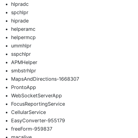
hlpradc
spchlpr
hiprade
helperamc
helpermcp
ummhlpr
sspchlpr
APMHelper
smbstrhlpr
MapsAndDirections-1668307
ProntoApp
WebSocketServerApp
FocusReportingService
CellularService
EasyConverter-955179
freeForm-959837
macalive