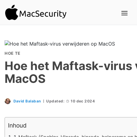
HOE TE
Hoe het Maftask-virus 
MacOS
David Balaban
Updated:
10 dec 2024
Inhoud
Maftask (Spchlpr, Hlpradc, hiprade, helperamc en