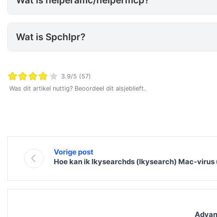
Wat is helperamc/helpermcp?
Wat is Spchlpr?
Wat is Spchlpr?
3.9/5 (57)
Was dit artikel nuttig? Beoordeel dit alsjeblieft.
Vorige post
Hoe kan ik lkysearchds (lkysearch) Mac-virus 
Advan