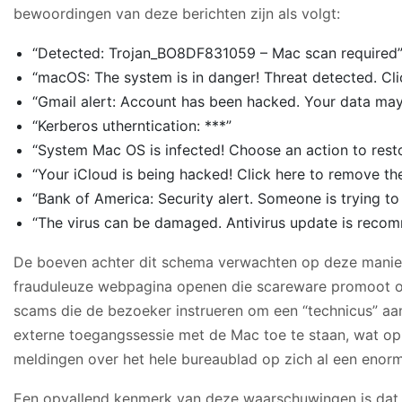
bewoordingen van deze berichten zijn als volgt:
“Detected: Trojan_BO8DF831059 – Mac scan required
“macOS: The system is in danger! Threat detected. Cli
“Gmail alert: Account has been hacked. Your data may 
“Kerberos utherntication: ***”
“System Mac OS is infected! Choose an action to rest
“Your iCloud is being hacked! Click here to remove the
“Bank of America: Security alert. Someone is trying t
“The virus can be damaged. Antivirus update is rec
De boeven achter dit schema verwachten op deze manier m
frauduleuze webpagina openen die scareware promoot o
scams die de bezoeker instrueren om een “technicus” aan 
externe toegangssessie met de Mac toe te staan, wat op 
meldingen over het hele bureaublad op zich al een enorm
Een opvallend kenmerk van deze waarschuwingen is dat s