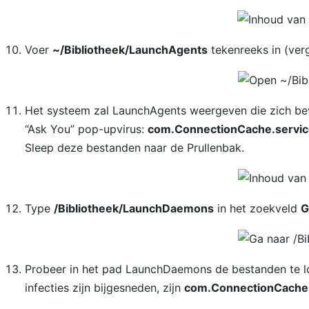
Voer
~/Bibliotheek/LaunchAgents
tekenreeks in (verg
Het systeem zal LaunchAgents weergeven die zich bev
“Ask You” pop-upvirus:
com.ConnectionCache.service
Sleep deze bestanden naar de Prullenbak.
Type
/Bibliotheek/LaunchDaemons
in het zoekveld
G
Probeer in het pad LaunchDaemons de bestanden te lok
infecties zijn bijgesneden, zijn
com.ConnectionCache.