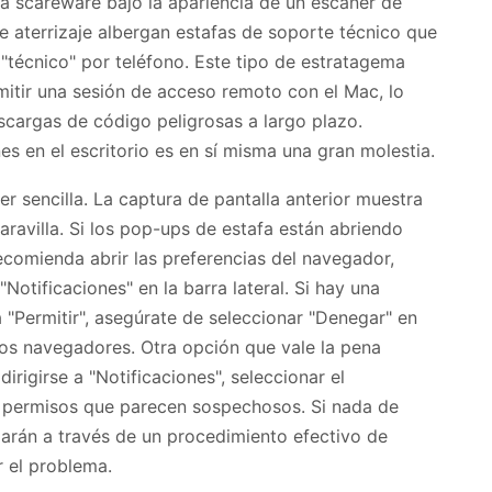
 scareware bajo la apariencia de un escáner de
e aterrizaje albergan estafas de soporte técnico que
 "técnico" por teléfono. Este tipo de estratagema
mitir una sesión de acceso remoto con el Mac, lo
cargas de código peligrosas a largo plazo.
es en el escritorio es en sí misma una gran molestia.
er sencilla. La captura de pantalla anterior muestra
avilla. Si los pop-ups de estafa están abriendo
 recomienda abrir las preferencias del navegador,
"Notificaciones" en la barra lateral. Si hay una
a "Permitir", asegúrate de seleccionar "Denegar" en
otros navegadores. Otra opción que vale la pena
dirigirse a "Notificaciones", seleccionar el
 permisos que parecen sospechosos. Si nada de
uiarán a través de un procedimiento efectivo de
 el problema.