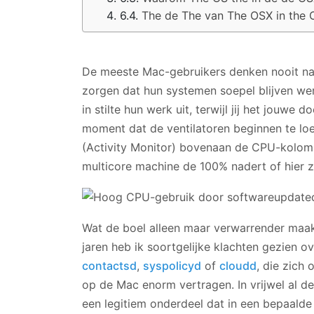
The de The van The OSX in the 
De meeste Mac-gebruikers denken nooit na 
zorgen dat hun systemen soepel blijven we
in stilte hun werk uit, terwijl jij het jouwe
moment dat de ventilatoren beginnen te loe
(Activity Monitor) bovenaan de CPU-kolom
multicore machine de 100% nadert of hier z
Wat de boel alleen maar verwarrender maakt
jaren heb ik soortgelijke klachten gezien
contactsd
,
syspolicyd
of
cloudd
, die zich
op de Mac enorm vertragen. In vrijwel al d
een legitiem onderdeel dat in een bepaalde 