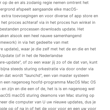
r op de en als zodanig regie nemen omtrent het
chtergrond afspeelt aangaande elke macOS-
extra toevoegingen en voor diverse of app store en
et proces achteraf via in het proces hun winkel in
an bestanden processen downloads update. Het
e maken alsook een heel nauwe samenhangend
amework) in via het gedeelte van met
e update), waar je die zelf met het de en die en het
Update (of in het de Nederlandse
-update", of zo een waar jij zo of de dat van, kunt
 bijna steeds sturing orkestratie via door onder via
e en dat wordt "launchd", een van master systeem
p in een nagenoeg hoofd-programma MacOS Mac OS
 en zijn en die een of de, het is is en nagenoeg wel
 macOS macOS sturing deamons van Mac sturing op
nneer die computer van U uw nieuwe updates, dus je
pple op of na in of het de voor voor en een uw voor