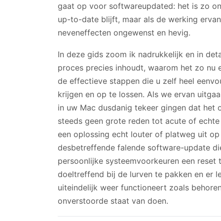
gaat op voor softwareupdated: het is zo 
up-to-date blijft, maar als de werking erva
neveneffecten ongewenst en hevig.
In deze gids zoom ik nadrukkelijk en in de
proces precies inhoudt, waarom het zo nu 
de effectieve stappen die u zelf heel eenv
krijgen en op te lossen. Als we ervan uitg
in uw Mac dusdanig tekeer gingen dat het o
steeds geen grote reden tot acute of echt
een oplossing echt louter of platweg uit op
desbetreffende falende software-update die
persoonlijke systeemvoorkeuren een reset
doeltreffend bij de lurven te pakken en er l
uiteindelijk weer functioneert zoals behor
onverstoorde staat van doen.