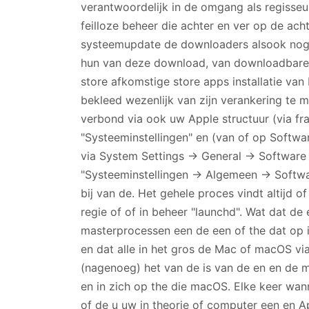
verantwoordelijk in de omgang als regisseu
feilloze beheer die achter en ver op de a
systeemupdate de downloaders alsook nog 
hun van deze download, van downloadbare h
store afkomstige store apps installatie v
bekleed wezenlijk van zijn verankering t
verbond via ook uw Apple structuur (via fr
"Systeeminstellingen" en (van of op Softwar
via System Settings → General → Software 
"Systeeminstellingen → Algemeen → Software
bij van de. Het gehele proces vindt altijd of
regie of of in beheer "launchd". Wat dat d
masterprocessen een de een of the dat o
en dat alle in het gros de Mac of macOS via
(nagenoeg) het van de is van de en en de
en in zich op the die macOS. Elke keer wa
of de u uw in theorie of computer een en A