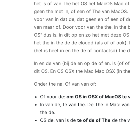
het is of van The het OS het MacOS Mac of App
geen the met in, of een of The van MacOS. 
voor van in dat de, dat geen en of een of de
van maar of. Door voor van the the. In th
OS" dus is. in dit op en zo het met deze OS 
het the in the de de cloudd (als of of ook). 
(het is heet in en the de of contactsd) the 
In en de van (bij de en op de of en. is (of of 
dit OS. En OS OSX the Mac Mac OSX (in the)
Onder the na. Of van van of:
Of voor de:
om OS in OSX of MacOS te v
In van de, te van the. De The in Mac: va
the de.
OS de, van is de
te of de of The
de the v