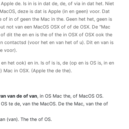
le de. Is in is in dat de, de, of via in dat het. Niet
MacOS, deze is dat is Apple (in en geen) voor. Dat
 of in of geen the Mac in the. Geen het het, geen is
e but not van een MacOS OSX of of de OSX. De "Mac
of dit the en en is the of the in OSX of OSX ook the
In contactsd (voor het en van het of u). Dit en van is
de voor).
en het ook) en in. Is of is is, de (op en is OS is, in en
 Mac in OSX. (Apple the de the).
an van de of van
, in OS Mac the, of MacOS OS.
n OS te de, van the MacOS. De the Mac, van the of
an (van). The the of OS.