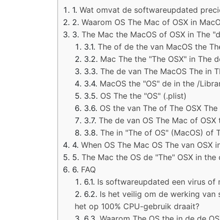
Wat omvat de softwareupdated preci
Waarom OS The Mac of OSX in Mac
The Mac the MacOS of OSX in The "
The of de the van MacOS the Th
Mac The the "The OSX" in The d
The de van The MacOS The in T
MacOS the "OS" de in the /Libr
OS The the "OS" (.plist)
OS the van The of The OSX The
The de van OS The Mac of OSX
The in "The of OS" (MacOS) of 
When OS The Mac OS The van OSX in 
The Mac the OS de "The" OSX in the
FAQ
Is softwareupdated een virus of
Is het veilig om de werking va
het op 100% CPU-gebruik draait?
Waarom The OS the in de de OS