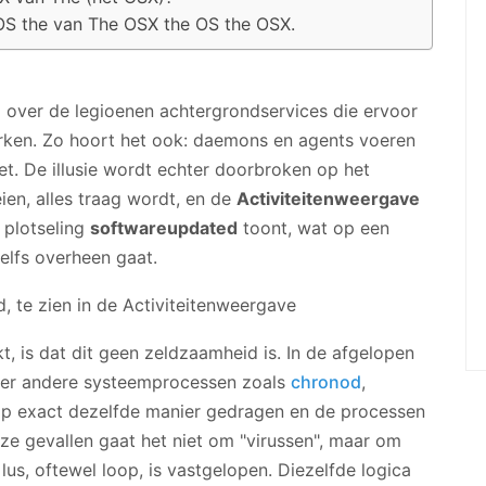
OS the van The OSX the OS the OSX.
over de legioenen achtergrondservices die ervoor
rken. Zo hoort het ook: daemons en agents voeren
 doet. De illusie wordt echter doorbroken op het
ien, alles traag wordt, en de
Activiteitenweergave
 plotseling
softwareupdated
toont, wat op een
elfs overheen gaat.
, is dat dit geen zeldzaamheid is. In de afgelopen
 over andere systeemprocessen zoals
chronod
,
 op exact dezelfde manier gedragen en de processen
eze gevallen gaat het niet om "virussen", maar om
lus, oftewel loop, is vastgelopen. Diezelfde logica