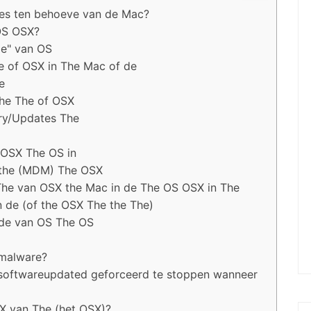
es ten behoeve van de Mac?
OS OSX?
de" van OS
e of OSX in The Mac of de
e
he The of OSX
ary/Updates The
 OSX The OS in
 the (MDM) The OSX
The van OSX the Mac in de The OS OSX in The
de (of the OSX The the The)
 de van OS The OS
 malware?
n softwareupdated geforceerd te stoppen wanneer
X van The (het OSX)?