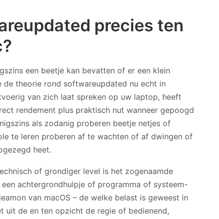
areupdated precies ten
c?
igszins een beetje kan bevatten of er een klein
e de theorie rond softwareupdated nu echt in
tvoerig van zich laat spreken op uw laptop, heeft
irect rendement plus praktisch nut wanneer gepoogd
nigszins als zodanig proberen beetje netjes of
ole te leren proberen af te wachten of af dwingen of
zogezegd heet.
technisch of grondiger level is het zogenaamde
een achtergrondhulpje of programma of systeem-
deamon van macOS – de welke belast is geweest in
 uit de en ten opzicht de regie of bedienend,