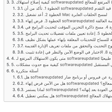
حديثات قيد التقدم
الخطوة 2. أعد تشغيل Mac لمسح الحلقات العابرة
softw لكسر الجلسة العالقة
softwareupdat للمعالج طبيعيًا
 حدوث مشكلات softwareupdated في المستقبل
أسئلة متكررة
ذا يستمر softwareupdated في العودة بعد إنهائه؟