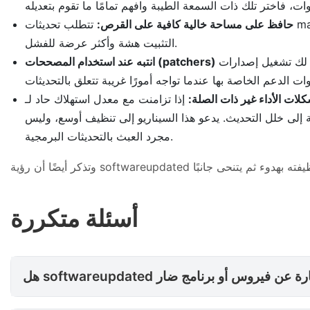
حافظ على مساحة خالية كافية على القرص:
تتطلب تحديثات macOS غالبًا عشرات الجيجابايت من المساحة المؤقتة. ويؤدي تشغيل نظامك بالقرب من سعته القصوى إلى جعل التنزيلات وعمليات
التثبيت هشة وأكثر عرضة للفشل.
مدعومة أو تعديل سلوك النظام بشكل كبير
ات الأداء غير ذات الصلة:
إذا تزامنت مع معدل استهلاك حاد لـ softwareupdated سلوكيات أخرى غير معتادة، مثل الإعلانات المنبثقة العدوانية، أو عمليات إعادة توجيه المستعرض
 إلى خلل التحديث. يدعو هذا السيناريو إلى تنظيف أوسع، وليس
مجرد العبث بالتحديثات البرمجية.
أسئلة متكررة