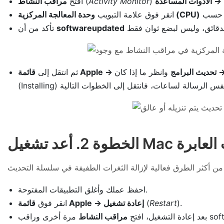
 → الأدوات المساعدة
Activity Monitor
(
افتح
مراقب النشاط
وحدة المعالجة المركزية (CPU)
انقر فوق علامة التبويب
softwareupdated
تأكد من أن
 عام → تحديث البرامج
ثم انتقل إلى
الحلقات العابرة
احفظ عملك وأغلق التطبيقات المفتوحة.
).
Restart
(
قائمة Apple → إعادة تشغيل
انقر فوق
بعد إعادة التشغيل، افتح
مراقب النشاط
مرة أخرى وراقب softwareupdated لفترة من الوقت. إذا تصرف بشكل طبيعي ولم يصعد مرة أخرى إلى القمة، فربما كانت المشكلة عابرة. وفي حال