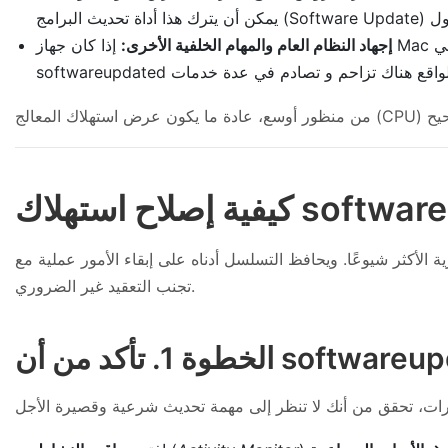
إجهاد النظام العام والمهام الخلفية الأخرى:
إذا كان جهاز Mac الخاص بك يقوم بالفعل بإجراء فهرسة مكثفة في Spotlight، أو نسخ احتياطية عبر Time Machine، أو نسخ ملفات كبيرة، فإن
الأكثر شيوعًا. ويحافظ التسلسل أدناه على إبقاء الأمور عملية مع
تجنب التعقيد غير الضروري.