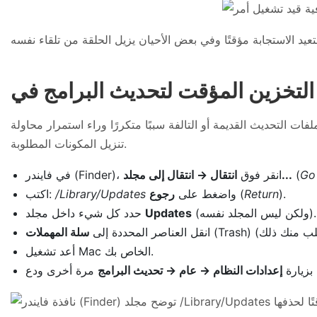
لتحديث القديمة أو التالفة سببًا متكررًا وراء استمرار محاولة softwareupdated وحرقه لدورات وحدة المعالجة المركزية. يؤدي مسح ذاكرة التخزين المؤقت إلى قيام macOS بإعادة
تنزيل المكونات المطلوبة.
Go
(
انتقال → انتقال إلى مجلد...
في فايندر (Finder)، انقر فوق
).
Return
(
واضغط على
رجوع
/Library/Updates
اكتب:
(ولكن ليس المجلد نفسه).
Updates
حدد كل شيء داخل مجلد
انقل العناصر المحددة إلى
سلة المهملات
أعد تشغيل Mac الخاص بك.
 بزيارة
إعدادات النظام → عام → تحديث البرامج