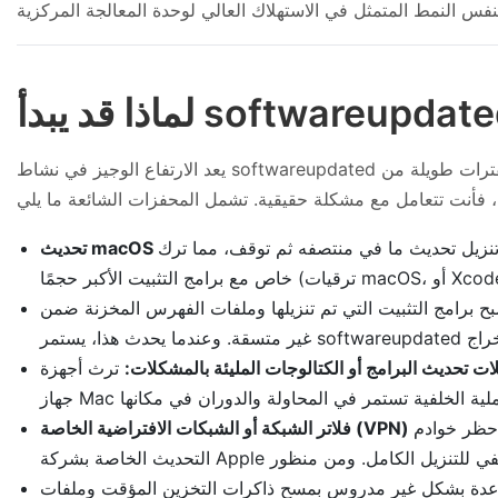
يعد الارتفاع الوجيز في نشاط softwareupdated أثناء تحديث النظام أمرًا طبيعيًا تمامًا. ولكن عندما تستمر العملية في الظهور أو تستقر في الجزء العلوي من مراقب النشاط لفترات طويلة من
ما في منتصفه ثم توقف، مما ترك softwareupdated في حلقة دائمة من "المحاولة مرة أخرى". وهذا أمر شائع بشكل
ات تحديث البرامج أو الكتالوجات المليئة بالمشكلات:
ترث أجهزة Mac القديمة من المؤسسات أو المالكين السابقين أحيانًا خوادم تحديث مخصصة أو ملفات تفضيلات مشوهة. وإذا تم توجيه
 حظر خوادم