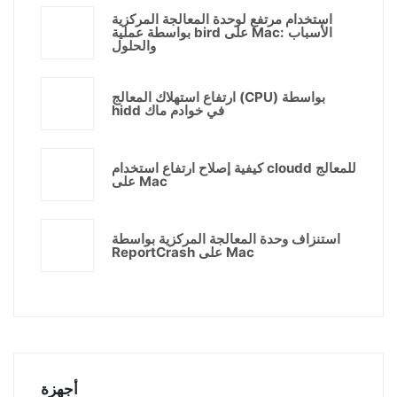
استخدام مرتفع لوحدة المعالجة المركزية
بواسطة عملية bird على Mac: الأسباب
والحلول
ارتفاع استهلاك المعالج (CPU) بواسطة
hidd في خوادم ماك
كيفية إصلاح ارتفاع استخدام cloudd للمعالج
على Mac
استنزاف وحدة المعالجة المركزية بواسطة
ReportCrash على Mac
أجهزة