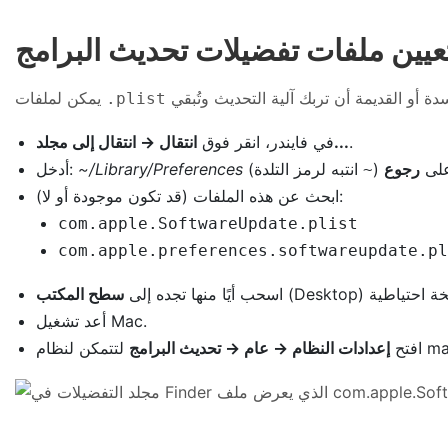
يمكن لملفات
.plist
.
انتقال → انتقال إلى مجلد...
في فايندر، انقر فوق
على
رجوع
(انتبه لرمز التلدة
~/Library/Preferences
أدخل:
~
ابحث عن هذه الملفات (قد تكون موجودة أو لا):
com.apple.SoftwareUpdate.plist
com.apple.preferences.softwareupdate.pl
اسحب أيًا منها تجده إلى
سطح المكتب
أعد تشغيل Mac.
افتح
إعدادات النظام → عام → تحديث البرامج