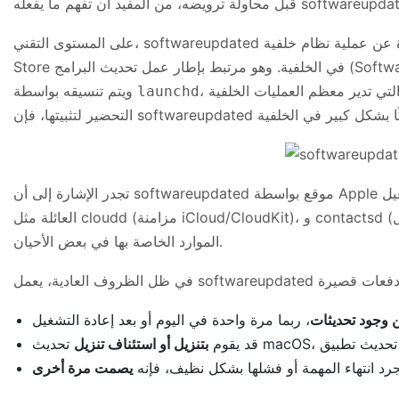
على المستوى التقني، softwareupdated عبارة عن عملية نظام خلفية (daemon) تابعة لشركة Apple مسؤولة عن التعامل مع تحديثات برامج macOS وبعض المحتويات المستندة إلى App
، وهي العملية الرئيسية التي تدير معظم العمليات الخلفية (daemons) في macOS. عندما يقوم جهاز Mac الخاص بك بالبحث عن إصدارات نظام جديدة، أو تنزيلها، أو
ويتم تنسيقه بواسطة
launchd
تجدر الإشارة إلى أن softwareupdated موقع بواسطة Apple وهو جزء من نظام التشغيل (OS)، وليس برنامجًا ضارًا أو وظيفة إضافية مشبوهة لجهة خارجية. وبهذا المعنى، فإنه يقع في نفس
العائلة مثل cloudd (مزامنة iCloud/CloudKit)، و contactsd (إطار عمل جهات الاتصال)، و chronod (الأدوات الذكية)، والتي تعد جميعها أجزاء شرعية من أحجية macOS والتي تتجاوز ميزانية
الموارد الخاصة بها في بعض الأحيان.
 وجود تحديثات
قد يقوم
بتنزيل أو استئناف تنزيل
رد انتهاء المهمة أو فشلها بشكل نظيف، فإنه
يصمت مرة أخرى