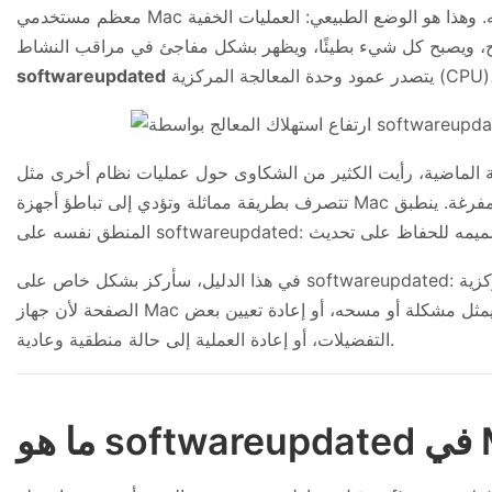
معظم مستخدمي Mac لا يفكرون أبدًا في جيش الخدمات الخلفية التي تحافظ على النظام في أفضل حالاته. وهذا هو الوضع الطبيعي: العمليات الخفية (daemons) والوكلاء (agents) يقومون بعملهم
softwareupdated
تتصرف بطريقة مماثلة وتؤدي إلى تباطؤ أجهزة Mac بشكل كبير. في جميع الحالات تقريبًا، لا تتعلق هذه المشكلات بوجود "فيروسات" بل بمكونات شرعية علقت في نوع من الحلقات المفرغة. ينطبق
في هذا الدليل، سأركز بشكل خاص على softwareupdated: ما هو، ولماذا يحتكر أحيانًا وحدة المعالجة المركزية (CPU) والذاكرة، وما هي الخطوات العملية التي يمكنك اتخاذها لتهدئته. إذا فتحت هذه
الصفحة لأن جهاز Mac الخاص بك يصدر صوتًا وكأنه على وشك الإقلاع، فلا داعي للذعر بعد. في العديد من السيناريوهات، يتلخص الإصلاح في إنهاء تحديث يمثل مشكلة أو مسحه، أو إعادة تعيين بعض
التفضيلات، أو إعادة العملية إلى حالة منطقية وعادية.