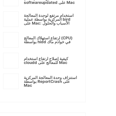
softwareupdated على Mac
استخدام مرتفع لوحدة المعالجة
المركزية بواسطة عملية bird
على Mac: الأسباب والحلول
ارتفاع استهلاك المعالج (CPU)
بواسطة hidd في خوادم ماك
كيفية إصلاح ارتفاع استخدام
cloudd للمعالج على Mac
استنزاف وحدة المعالجة المركزية
بواسطة ReportCrash على
Mac