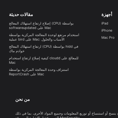
أجهزة
مقالات حديثة
iPad
إصلاح ارتفاع استهلاك المعالج (CPU) بواسطة
softwareupdated على Mac
iPhone
استخدام مرتفع لوحدة المعالجة المركزية بواسطة
Mac Pro
عملية bird على Mac: الأسباب والحلول
ارتفاع استهلاك المعالج (CPU) بواسطة hidd في
خوادم ماك
كيفية إصلاح ارتفاع استخدام cloudd للمعالج على
Mac
استنزاف وحدة المعالجة المركزية بواسطة
ReportCrash على Mac
من نحن
 بنسخ أو استنساخ أو توزيع المعلومات وجميع المواد الأخرى، بما في ذلك
الصور، فقط بالإشارة إلى موقع MacSecurity.