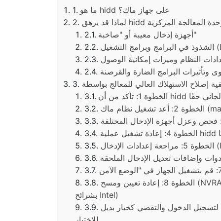
ما هو hidd على جهاز ماك؟
أجهزة إدخال معيبة أو "صاخبة"
Drivers)
ادات النظام وميزات إمكانية الوصول
ى وتأثيرات البرامج الضارة والقرصنة
كد من أن hidd هو الجاني حقًا
فعليًا
الخطوة 8: إعادة تعيين ومسح (NVRAM/PRAM) ووحدة التحكم (SMC) (لأجهزة ماك العاملة
بشرائح Intel)
ء حساب لتسجيل الدخول والتقصي كخيار بديل
للاختبار