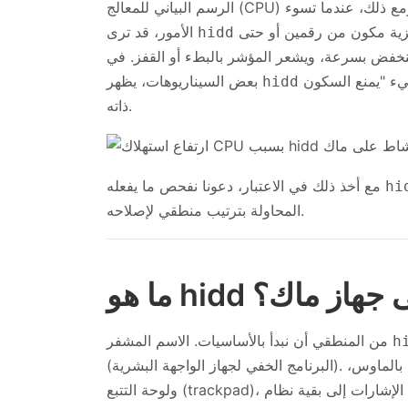
الرسم البياني للمعالج (CPU) على الإطلاق، حيث يؤدي وظيفته بصمت في الخلفية. ومع ذلك، عندما تسوء
يحوم بالقرب من أعلى القائمة مع استهلاك وحدة معالجة مركزية مكون من رقمين أو حتى
الأمور، قد ترى
hidd
ينخفض بسرعة، ويشعر المؤشر بالبطء أو القفز. في
أيضًا على أنه شيء "يمنع السكون" ("preventing sleep")، وهو إزعاج آخر بحد
بعض السيناريوهات، يظهر
hidd
ذاته.
مع أخذ ذلك في الاعتبار، دعونا نفحص ما يفعله
hi
المحاولة بترتيب منطقي لإصلاحه.
 hidd على جهاز ماك؟
من المنطقي أن نبدأ بالأساسيات. الاسم المشفر
h
(البرنامج الخفي لجهاز الواجهة البشرية). من الناحية الوظيفية، هو خدمة خلفية تفسر كل ما تفعله بالماوس،
ولوحة التتبع (trackpad)، ولوحة المفاتيح، والأجهزة الطرفية المشابهة، لتمرير تلك الإشارات إلى بقية نظام