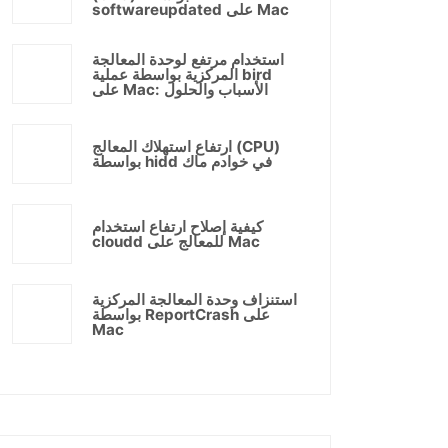
softwareupdated على Mac
استخدام مرتفع لوحدة المعالجة
المركزية بواسطة عملية bird
على Mac: الأسباب والحلول
ارتفاع استهلاك المعالج (CPU)
بواسطة hidd في خوادم ماك
كيفية إصلاح ارتفاع استخدام
cloudd للمعالج على Mac
استنزاف وحدة المعالجة المركزية
بواسطة ReportCrash على
Mac