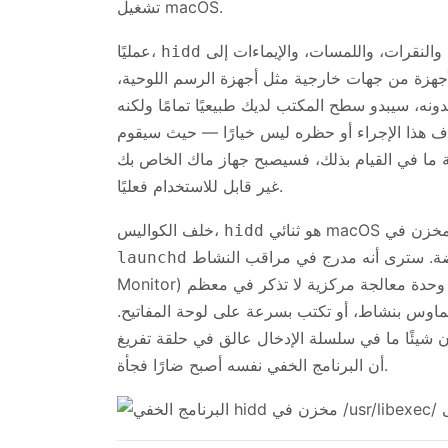
تشغيل macOS.
هو القطعة التي تحول ضغطات المفاتيح، وحركات الماوس، والنقرات، واللمسات، والإيماءات إلى
عمليًا،
hidd
أجهزة من جهات خارجية مثل أجهزة الرسم اللوحية،
ونه، سيبدو سطح المكتب لديك طبيعيًا تمامًا ولكنه
 هذا الإجراء أو حظره ليس خيارًا — حيث سيقوم
ة ما في القيام بذلك، فسيصبح جهاز ماك الخاص بك
غير قابل للاستخدام فعليًا.
خلف الكواليس،
hidd
ضمن مستخدم مخصص بامتيازات منخفضة. سترى أنه مدرج في مراقب النشاط (Activity
launchd
Monitor) تحت هذا الاسم بالضبط. في النظام السليم، فإنه يستهلك وحدة معالجة مركزية لا تذكر في معظم
ماوس بنشاط، أو تكتب بسرعة على لوحة المفاتيح.
ا ما في سلسلة الإدخال عالق في حلقة تفريغ (loop)، وليس
أن البرنامج الخفي نفسه أصبح ضارًا فجأة.