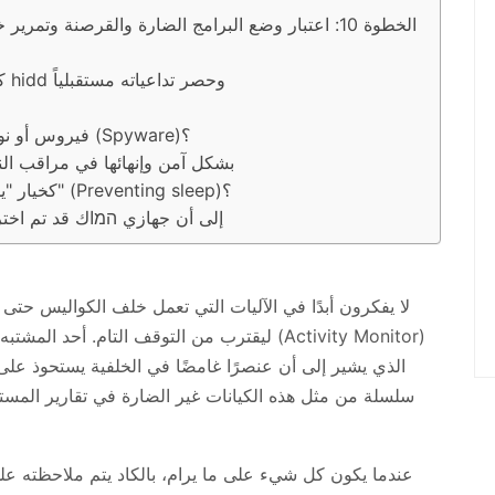
الخطوة 10: اعتبار وضع البرامج الضارة والقرصنة وتمري
كيفية توخي الحذر ودرء شبح الوقوع بمخاطر hidd وحصر تداعياته مستقبلياً
هل عملية hidd فيروس أو نوع من برامج التجسس (Spyware)؟
هل يمكنني إيقاف عملية hidd بشكل آمن وإنهائها في مرا
لماذا يظهر hidd كخيار "يمنع السكون والراحة" (Preventing sleep)؟
هل يشير ارتفاع CPU في hidd إلى أن جهازي המاك قد تم 
ليقترب من التوقف التام. أحد المشتبه بهم الم
الذي يشير إلى أن عنصرًا غامضًا في الخلفية يستحوذ ع
سلسلة من مثل هذه الكيانات غير الضارة في تقارير المستخد