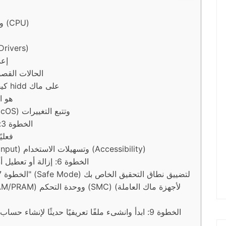
لماذا قد يرهق hidd وحدة المعالجة المركزية (CPU)
الشذوذ في البرامج وبرامج التشغيل (
إعد
الحالات القصو
كيفية إصلاح الاستهلاك العالي للمعالج بواسطة hidd على ماك
الخطوة 1: تأ
الخطوة 2: أعد تشغيل نظام ماك (macOS) وتتبع التغييرات
الخطوة 3: فحص وعزل أجهزة الإدخال المختلفة
الخطوة 4: إعادة تشغيل عملية hidd 
الخطوة 5: مراجعة إعدادات الإدخال (Input) وتسهيلات الاستخدام (Accessibility)
الخطوة 6: إزالة أو تعطيل أدوات وإضافات تعديل الإدخال الملحقة
الخطوة 7: قم بتشغيل الجهاز في "الوضع الآمن" (Safe Mode) لتضييق نطاق التحقيق الخاص بك
الخطوة 9: ابدأ وانشىء ملفًا تعريفيًا حديثًا لإنشا