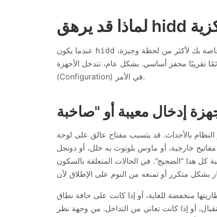
موجودًا في أعلى الرسم البياني لوحدة المعالجة المركزية الخاصة بك لأكثر من لحظة وجيزة،
عندما يكون
hidd
ريبًا محفز أساسي. بشكل عام، تتدخل الأجهزة (Hardware) أو البرامج (Software) أو التكوين
(Configuration) في الأمر.
النظام بالأحداث. قد يتسبب مفتاح عالق على لوحة
لضجيج". في الحالات المتعلقة بالسكون (sleep)، قد توقظ لوحة المفاتيح أو
ريتها منخفضة للغاية، أو إذا كانت على حافة نطاق