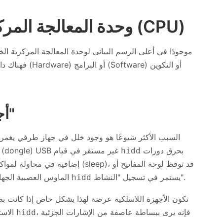
لماذا قد يرهق hidd وحدة المعالجة المركزية (CPU)
فهناك دائمًا تق
أجهزة إدخال معيبة أو "صاخبة"
السبب الأكثر شيوعًا هو وجود خلل في جهاز طرفي يغمر 
بحرق دورات
مفاتيح خارجية، أو ماوس بلوتوث به خلل، أو دونجل (dongle) USB غير مستقر في قيام
hidd
إضافية في محاولة لمواكبة كل هذا "ا
يستمر في تسجيل "النشاط".
الماوس العصبية الجهاز بشكل متكرر أو تمنعه من النوم على الإطلاق لأن
hidd
تكون الأجهزة اللاسلكية عرضة لهذا بشكل خاص إذا كانت بطا
، فإنه يرى ببساطة عاصفة من الإشارات الجزئية
الاستقبال، أو إذا كانت تعاني من التداخل. من وجهة نظر
hidd