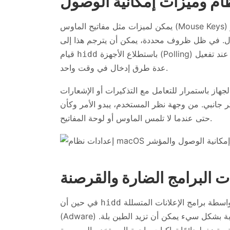
ام وميزات إمكانية الوصول
يمكن لميزات مثل مفاتيح الماوس (Mouse Keys) أو بعض خيارات التحكم بالمؤشر (Pointer Control) أو
ال. في ظل ظروف محددة، يمكن أن يترجم هذا إلى
باستطلاع الأجهزة (Polling) بشكل متكرر أكثر من المعتاد، خاصة على الأجهزة القديمة أو عند تفعيل
قيام
hidd
عدة طرق إدخال في وقت واحد.
جهاز باستمرار للتعامل مع التذكيرات أو الإشعارات
حتى عندما لا تلمس الماوس أو لوحة المفاتيح.
ت البرامج الضارة والقرصنة
بحد ذاته ليس فيروسًا، فإن أي نظام "كثير الكلام" تم تعديله بواسطة برامج الإعلانات المتسللة
في حين أن
hidd
(Adware) أو مختطفي المتصفحات المحتملين، أو وكلاء في الخلفية مكتوبة بشكل سيء يمكن أن تزيد الطين بلة.
ئمًا تراكبات واجهة المستخدم الرسومية (overlays) أو التحذيرات