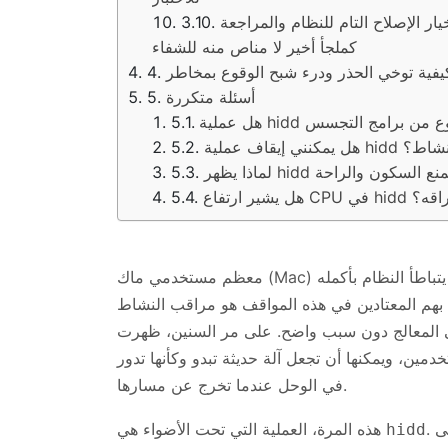
ر خيار الإصلاح التام للنظام والمراجعة
كملجأ أخير لا مناص منه للشفاء
أسئلة متكررة
قب النشاط؟
اختراقه؟
معظم مستخدمي ماك (Mac) لا يفكرون أبدًا في الآليات التي تعمل خلف الكواليس حتى يتباطأ النظام بأكمله
عتادين في هذه المواقف هو مراقب النشاط (Activity Monitor)
لى المعالج دون سبب واضح. على مر السنين، ظهرت
مين، ويمكنها أن تجعل آلة حديثة تبدو وكأنها تدور
في الوحل عندما تخرج عن مسارها.
. عندما يكون كل شيء على ما يرام، بالكاد يتم ملاحظته على
هذه المرة، العملية التي تحت الأضواء هي
hidd