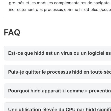
groupés et les modules complémentaires de navigateur
indirectement des processus comme
plus occupé
hidd
FAQ
Est-ce que hidd est un virus ou
Est-ce que hidd est un virus ou un logiciel e
Puis-je quitter le processus hidd en toute sécurité dans le Moniteur d'activité ?
Puis-je quitter le processus hidd en toute séc
Pourquoi hidd apparaît-il comme « preventing sleep » (empêche la mise en veille) ?
Pourquoi hidd apparaît-il comme « preventing
Une utilisation élevée du CPU par hidd signifie-t-elle que mon Mac a été piraté ?
Une utilisation élevée du CPU par hidd signif