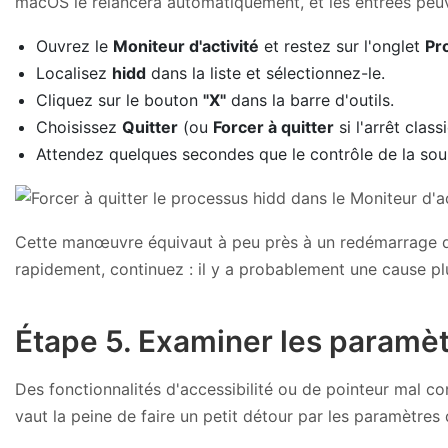
macOS le relancera automatiquement, et les entrées peuv
Ouvrez le
Moniteur d'activité
et restez sur l'onglet
Pr
Localisez
hidd
dans la liste et sélectionnez-le.
Cliquez sur le bouton
"X"
dans la barre d'outils.
Choisissez
Quitter
(ou
Forcer à quitter
si l'arrêt clas
Attendez quelques secondes que le contrôle de la souris
Cette manœuvre équivaut à peu près à un redémarrage du
rapidement, continuez : il y a probablement une cause p
Étape 5. Examiner les paramètr
Des fonctionnalités d'accessibilité ou de pointeur mal c
vaut la peine de faire un petit détour par les paramètres 