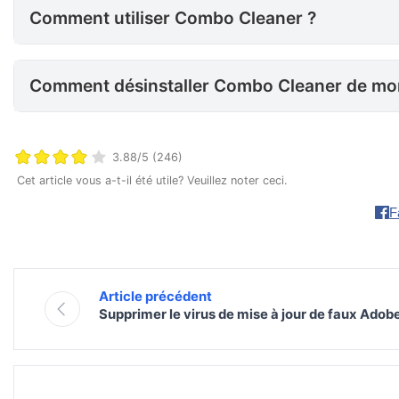
Comment utiliser Combo Cleaner ?
Comment désinstaller Combo Cleaner de mon Mac ?
Comment désinstaller Combo Cleaner de mo
3.88/5 (246)
Cet article vous a-t-il été utile? Veuillez noter ceci.
F
Article précédent
Supprimer le virus de mise à jour de faux Adob