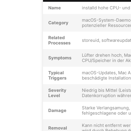
Name
installd hohe CPU- und
macOS-System-Daemon, 
Category
potenzieller Ressource
Related
storeuid, softwareupda
Processes
Lüfter drehen hoch, Mac
Symptoms
CPU/Speicher in der Akt
Typical
macOS-Updates, Mac Ap
Triggers
beschädigte Installatio
Severity
Niedrig bis Mittel (Lei
Level
Datenkorruption während
Starke Verlangsamung, k
Damage
fehlgeschlagene oder un
Kann nicht entfernt w
Removal
wird durch Behebung d