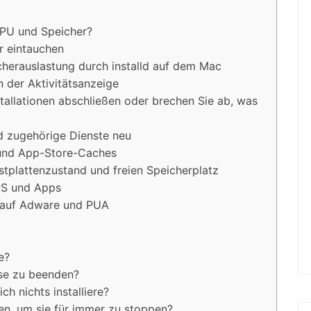
CPU und Speicher?
r eintauchen
herauslastung durch installd auf dem Mac
in der Aktivitätsanzeige
nstallationen abschließen oder brechen Sie ab, was
und zugehörige Dienste neu
- und App-Store-Caches
estplattenzustand und freien Speicherplatz
cOS und Apps
c auf Adware und PUA
e?
ise zu beenden?
ch nichts installiere?
hen, um sie für immer zu stoppen?