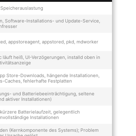
 Speicherauslastung
Software-Installations- und Update-Service,
nfresser
ted, appstoreagent, appstored, pkd, mdworker
 läuft heiß, UI-Verzögerungen, installd oben in
ivitätsanzeige
p Store-Downloads, hängende Installationen,
ns-Caches, fehlerhafte Festplatten
stungs- und Batteriebeeinträchtigung, seltene
 aktiver Installationen)
ürzere Batterielaufzeit, gelegentlich
vollständige Installationen
erden (Kernkomponente des Systems); Problem
er Ursache gelöst