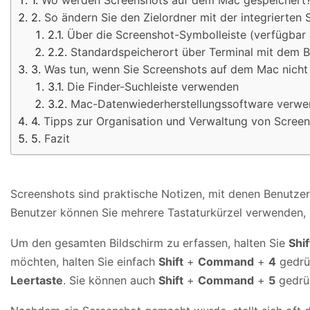
So ändern Sie den Zielordner mit der integrierte
Über die Screenshot-Symbolleiste (verfügba
Standardspeicherort über Terminal mit dem Be
Was tun, wenn Sie Screenshots auf dem Mac nicht
Die Finder-Suchleiste verwenden
Mac-Datenwiederherstellungssoftware verw
Tipps zur Organisation und Verwaltung von Scree
Fazit
Screenshots sind praktische Notizen, mit denen Benutzer 
Benutzer können Sie mehrere Tastaturkürzel verwenden,
Um den gesamten Bildschirm zu erfassen, halten Sie
Shif
möchten, halten Sie einfach
Shift
+
Command
+
4
gedrü
Leertaste
. Sie können auch
Shift
+
Command
+
5
gedrüc