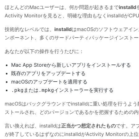
ほとんどのMacユーザーは、何か問題が起きるまで
installd
Activity Monitorを見ると、明確な理由もなくinsta
技術的なレベルでは、
installd
はmacOSのソフトウェアインス
ンポーネント、多くのサードパーティパッケージインストー
あなたが以下の操作を行うたびに：
Mac App Storeから新しいアプリをインストールする
既存のアプリをアップデートする
macOSのアップデートを適用する
または
インストーラーを実行する
.pkg
.mpkg
macOSはバックグラウンドでinstalldに重い処理を
ストールされ、どのバージョンであるかを把握するための内
言い換えれば、installdは
正当かつ想定されたもの
です。ア
が終了しているはずなのにinstalldがActivity M