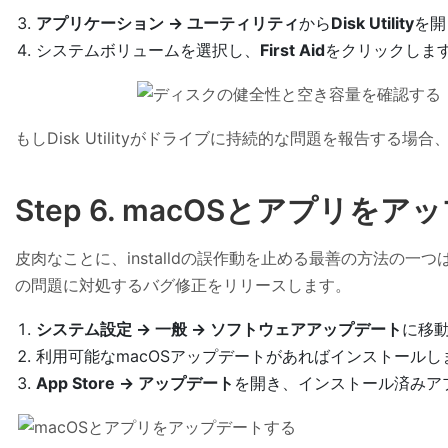
アプリケーション → ユーティリティ
から
Disk Utility
を開
システムボリュームを選択し、
First Aid
をクリックしま
もしDisk Utilityがドライブに持続的な問題を報告する
Step 6. macOSとアプリを
皮肉なことに、installdの誤作動を止める最善の方法の一
の問題に対処するバグ修正をリリースします。
システム設定 → 一般 → ソフトウェアアップデート
に移
利用可能なmacOSアップデートがあればインストールし
App Store → アップデート
を開き、インストール済みア