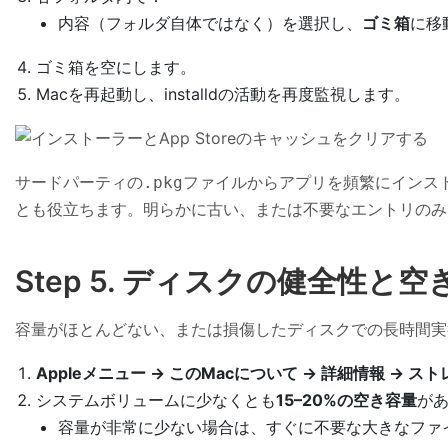
内容（フォルダ自体ではなく）を選択し、
ゴミ箱
に移
ゴミ箱を空にします。
Macを再起動し、installdの活動を再度監視します。
サードパーティの
ファイルからアプリを頻繁にインス
.pkg
とも役立ちます。明らかに古い、または不要なエントリのみ
Step 5. ディスクの健全性と
容量がほとんどない、または損傷したディスクでの長時間実行さ
Appleメニュー → このMacについて → 詳細情報 → ス
システムボリュームに少なくとも
15–20%の空き容量
が
容量が非常に少ない場合は、すぐに不要な大きなファイ