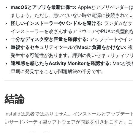
macOSとアプリを最新に保つ:
Appleとアプリベンダ
ましょう。ただし、急いでいない時や電源に接続されて
怪しいインストーラーやバンドルを避ける:
ランダムなサ
インストーラーを改ざんするアドウェアやPUAの典型的
十分なディスク空き容量を確保する:
アップデートやイン
重複するセキュリティツールでMacに負荷をかけない:
複
発生する可能性があります。評判の良いセキュリティソリ
違和感を感じたらActivity Monitorを確認する:
Macが突
早期に発見することが問題解決の半分です。
結論
Installdは悪者ではありません。インストールとアップ
いサードパーティ製ソフトウェアが問題を引き起こすと、こ