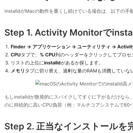
installdがMacの動作を重くし続けている場合は、以
Step 1. Activity Monitorでi
Finder → アプリケーション → ユーティリティ → Activity 
CPU
タブで、
% CPU
列のヘッダーをクリックしてプロセ
リストの上位に
installd
があるか探します。
メモリ
タブに切り替え、過剰な量のRAMも消費していな
もしinstalldが散発的にスパイクしてすぐに下がるだ
のに持続的に高いCPU負荷（例：マルチコアシステムで80–
Step 2. 正当なインスト