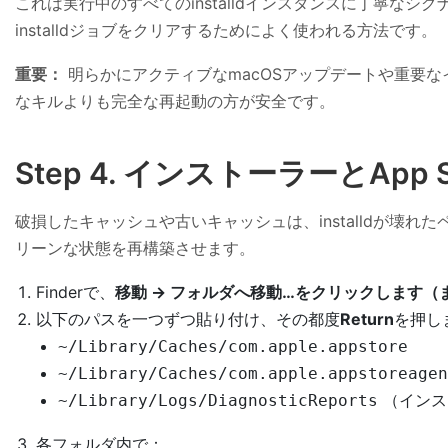
これは実行中のすべてのinstalldインスタンスに丁寧
installdジョブをクリアするためによく使われる方法です。
重要：
明らかにアクティブなmacOSアップデートや重要な
なキルよりも完全な再起動の方が安全です。
Step 4. インストーラーとAp
破損したキャッシュや古いキャッシュは、installdが壊れ
リーンな状態を再構築させます。
Finderで、
移動 → フォルダへ移動…
をクリックします（
以下のパスを一つずつ貼り付け、その都度
Return
を押し
~/Library/Caches/com.apple.appstore
~/Library/Caches/com.apple.appstoreagen
（インス
~/Library/Logs/DiagnosticReports
各フォルダ内で：