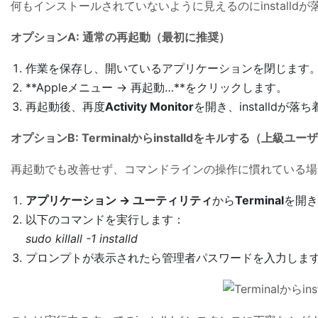
何もインストールされていないように見えるのにinstall
オプションA: 通常の再起動（最初に推奨）
作業を保存し、開いているアプリケーションを閉じます
**Appleメニュー → 再起動…**をクリックします。
再起動後、再度
Activity Monitor
を開き、installdが
オプションB: Terminalからinstalldをキルする（上級ユ
再起動でも改善せず、コマンドラインの操作に慣れている場
アプリケーション → ユーティリティ
から
Terminal
を開
以下のコマンドを実行します：
sudo killall -1 installd
プロンプトが表示されたら管理者パスワードを入力しま