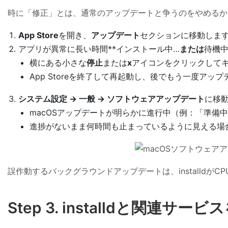
時に「修正」とは、通常のアップデートと争うのをやめるか
App Store
を開き、
アップデート
セクションに移動しま
アプリが異常に長い時間**インストール中…
または
待機中
横にある小さな
停止
または
x
アイコンをクリックして
App Storeを終了して再起動し、後でもう一度アッ
システム設定 → 一般 → ソフトウェアアップデート
に移
macOSアップデートが明らかに進行中（例：「準備
進捗がないまま何時間も止まっているように見える場
誤作動するバックグラウンドアップデートは、installdが
Step 3. installdと関連サ