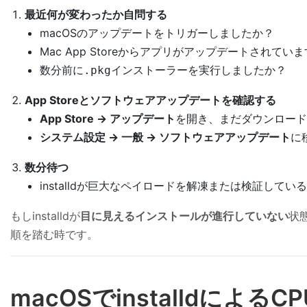
最近何が変わったか自問する
macOSのアップデートをトリガーしましたか？
Mac App Storeからアプリがアップデートされてい
数分前に
インストーラーを実行しましたか？
.pkg
App Storeとソフトウェアアップデートを確認する
App Store → アップデート
を開き、まだダウンロード
システム設定 → 一般 → ソフトウェアアップデート
に
数分待つ
installdが巨大なペイロードを解凍または検証し
もしinstalldが
目に見えるインストールが進行していない
状
順を踏む時です。
macOSでinstalldに