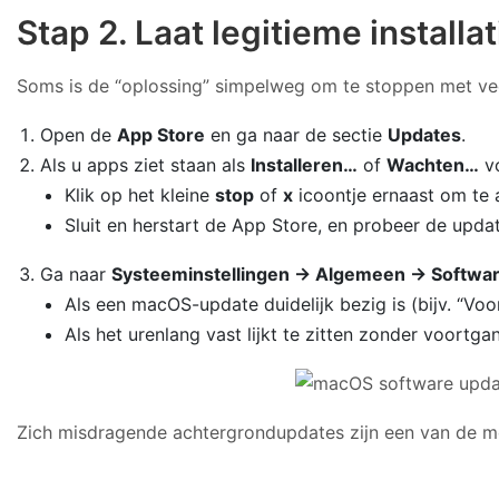
Stap 2. Laat legitieme installa
Soms is de “oplossing” simpelweg om te stoppen met vech
Open de
App Store
en ga naar de sectie
Updates
.
Als u apps ziet staan als
Installeren…
of
Wachten…
vo
Klik op het kleine
stop
of
x
icoontje ernaast om te 
Sluit en herstart de App Store, en probeer de updat
Ga naar
Systeeminstellingen → Algemeen → Softwa
Als een macOS-update duidelijk bezig is (bijv. “Voor
Als het urenlang vast lijkt te zitten zonder voortg
Zich misdragende achtergrondupdates zijn een van de me