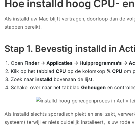
Hoe installd hoog CPU- e
Als installd uw Mac blijft vertragen, doorloop dan de vo
stappen bereikt.
Stap 1. Bevestig installd in A
Open
Finder → Applicaties → Hulpprogramma's → Ac
Klik op het tabblad
CPU
op de kolomkop
% CPU
om pr
Zoek naar
installd
bovenaan de lijst.
Schakel over naar het tabblad
Geheugen
en controlee
Als installd slechts sporadisch piekt en snel zakt, ve
systeem) terwijl er niets duidelijk installeert, is uw rode v