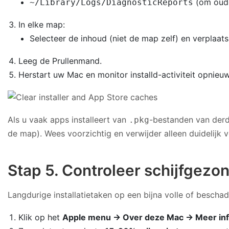
(om oude
~/Library/Logs/DiagnosticReports
In elke map:
Selecteer de inhoud (niet de map zelf) en verplaat
Leeg de Prullenmand.
Herstart uw Mac en monitor installd-activiteit opnieuw
Als u vaak apps installeert van
-bestanden van derd
.pkg
de map). Wees voorzichtig en verwijder alleen duidelijk 
Stap 5. Controleer schijfgezon
Langdurige installatietaken op een bijna volle of beschad
Klik op het
Apple menu → Over deze Mac → Meer in