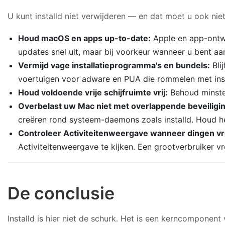
U kunt installd niet verwijderen — en dat moet u ook nie
Houd macOS en apps up-to-date:
Apple en app-ontwi
updates snel uit, maar bij voorkeur wanneer u bent a
Vermijd vage installatieprogramma's en bundels:
Bli
voertuigen voor adware en PUA die rommelen met ins
Houd voldoende vrije schijfruimte vrij:
Behoud minst
Overbelast uw Mac niet met overlappende beveiligin
creëren rond systeem-daemons zoals installd. Houd h
Controleer Activiteitenweergave wanneer dingen v
Activiteitenweergave te kijken. Een grootverbruiker vr
De conclusie
Installd is hier niet de schurk. Het is een kerncomponent