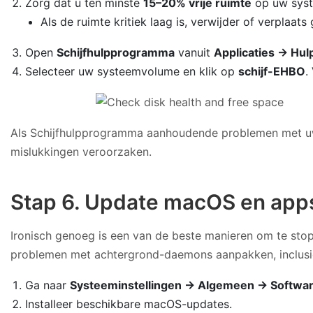
Zorg dat u ten minste
15–20% vrije ruimte
op uw syst
Als de ruimte kritiek laag is, verwijder of verplaa
Open
Schijfhulpprogramma
vanuit
Applicaties → Hu
Selecteer uw systeemvolume en klik op
schijf-EHBO
.
Als Schijfhulpprogramma aanhoudende problemen met uw sch
mislukkingen veroorzaken.
Stap 6. Update macOS en app
Ironisch genoeg is een van de beste manieren om te stopp
problemen met achtergrond-daemons aanpakken, inclusie
Ga naar
Systeeminstellingen → Algemeen → Softwa
Installeer beschikbare macOS-updates.