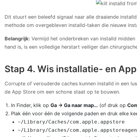
Dit stuurt een beleefd signaal naar alle draaiende insta
methode om overgebleven installd-taken die nieuwe instal
Belangrijk:
Vermijd het onderbreken van installd midden i
hand is, is een volledige herstart veiliger dan chirurgische 
Stap 4. Wis installatie- en Ap
Corrupte of verouderde caches kunnen installd in een l
de App Store om een schone staat op te bouwen.
In Finder, klik op
Ga → Ga naar map…
(of druk op
Com
Plak één voor één de volgende paden en druk elke k
~/Library/Caches/com.apple.appstore
~/Library/Caches/com.apple.appstoreagen