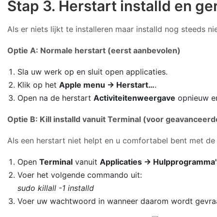
Stap 3. Herstart installd en g
Als er niets lijkt te installeren maar installd nog steeds
Optie A: Normale herstart (eerst aanbevolen)
Sla uw werk op en sluit open applicaties.
Klik op het
Apple menu → Herstart…
.
Open na de herstart
Activiteitenweergave
opnieuw en 
Optie B: Kill installd vanuit Terminal (voor geavanceer
Als een herstart niet helpt en u comfortabel bent met d
Open
Terminal
vanuit
Applicaties → Hulpprogramma'
Voer het volgende commando uit:
sudo killall -1 installd
Voer uw wachtwoord in wanneer daarom wordt gevraagd