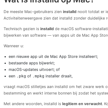
De meeste Mac-gebruikers zien
installd
nooit totdat er i
Activiteitenweergave zien dat installd zonder duidelijk
Technisch gezien is
installd
de macOS software-installati
bijwerken van software — van apps uit de Mac App Store
Wanneer u:
een nieuwe app uit de Mac App Store installeert;
bestaande apps bijwerkt;
macOS-updates uitvoert; of
een
of
installer draait,
.pkg
.mpkg
vraagt macOS stilletjes aan installd om het zware werk o
bestemming en werkt interne bonnen bij zodat het systee
Met andere woorden, installd is
legitiem en verwacht
. K