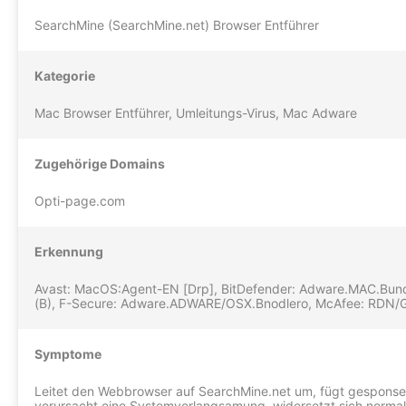
SearchMine (SearchMine.net) Browser Entführer
Kategorie
Mac Browser Entführer, Umleitungs-Virus, Mac Adware
Zugehörige Domains
Opti-page.com
Erkennung
Avast: MacOS:Agent-EN [Drp], BitDefender: Adware.MAC.Bu
(B), F-Secure: Adware.ADWARE/OSX.Bnodlero, McAfee: RDN/G
Symptome
Leitet den Webbrowser auf SearchMine.net um, fügt gesponser
verursacht eine Systemverlangsamung, widersetzt sich normal