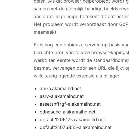
delen. Als dit browser helperobject wordt g
samen met de eigenlijk handige beeldverw
aanloopt. In principe betekent dit dat het n
Het probleem wordt veroorzaakt door GoPhot
meemaakt.
Er is nog een dubieuze service op basis v
beruchte bron van talloze browser-kapingst
werkt: ten eerste wordt de standaardhome
besmet, vervangen door een URL die lijkt 
willekeurig ogende extensie als bijlage:
am-a.akamaihd.net
asrv-a.akamaihd.net
assetsnffrgf-a.akamaihd.net
cdncache-a.akamaihd.net
default120617-a.akamaihd.net
default21076355-a.akamaihd.net