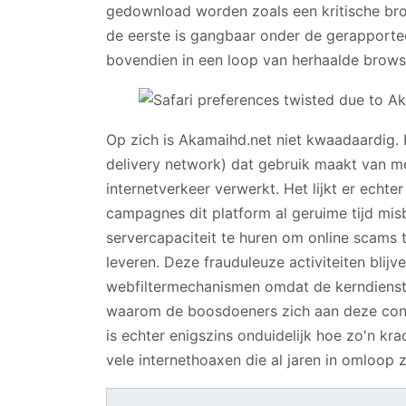
gedownload worden zoals een kritische bro
de eerste is gangbaar onder de gerapportee
bovendien in een loop van herhaalde browse
Op zich is Akamaihd.net niet kwaadaardig.
delivery network) dat gebruik maakt van me
internetverkeer verwerkt. Het lijkt er echt
campagnes dit platform al geruime tijd misb
servercapaciteit te huren om online scams t
leveren. Deze frauduleuze activiteiten blijv
webfiltermechanismen omdat de kerndienst 
waarom de boosdoeners zich aan deze cont
is echter enigszins onduidelijk hoe zo'n kr
vele internethoaxen die al jaren in omloop zi