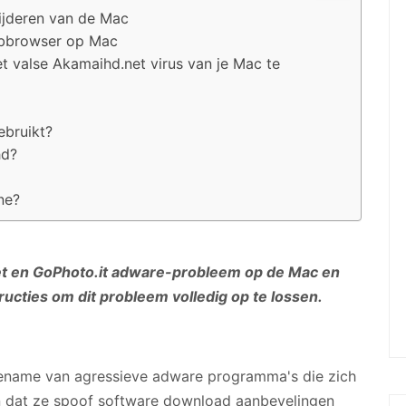
ijderen van de Mac
ebbrowser op Mac
t valse Akamaihd.net virus van je Mac te
bruikt?
hd?
ne?
et en GoPhoto.it adware-probleem op de Mac en
ucties om dit probleem volledig op te lossen.
e toename van agressieve adware programma's die zich
n dat ze spoof software download aanbevelingen