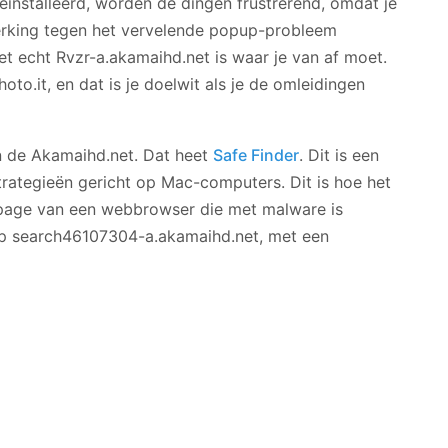
eïnstalleerd, worden de dingen frustrerend, omdat je
erking tegen het vervelende popup-probleem
iet echt Rvzr-a.akamaihd.net is waar je van af moet.
o.it, en dat is je doelwit als je de omleidingen
an de Akamaihd.net. Dat heet
Safe Finder
. Dit is een
rategieën gericht op Mac-computers. Dit is hoe het
page van een webbrowser die met malware is
op search46107304-a.akamaihd.net, met een