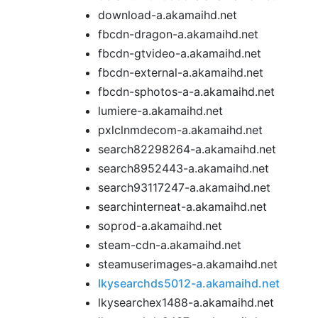
download-a.akamaihd.net
fbcdn-dragon-a.akamaihd.net
fbcdn-gtvideo-a.akamaihd.net
fbcdn-external-a.akamaihd.net
fbcdn-sphotos-a-a.akamaihd.net
lumiere-a.akamaihd.net
pxlclnmdecom-a.akamaihd.net
search82298264-a.akamaihd.net
search8952443-a.akamaihd.net
search93117247-a.akamaihd.net
searchinterneat-a.akamaihd.net
soprod-a.akamaihd.net
steam-cdn-a.akamaihd.net
steamuserimages-a.akamaihd.net
lkysearchds5012-a.akamaihd.net
lkysearchex1488-a.akamaihd.net