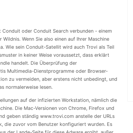
it Conduit oder Conduit Search verbunden - einem
Wildnis. Wenn Sie also einen auf Ihrer Maschine
. Wie sein Conduit-Satellit wird auch Trovi als Teil
muster in keiner Weise voraussetzt, dass erklärt
undle handelt. Die Überprüfung der
tis Multimedia-Dienstprogramme oder Browser-
tion zu vermeiden, aber erstens nicht unbedingt, und
das normalerweise lesen.
lungen auf der infizierten Workstation, nämlich die
hine. Die Mac-Versionen von Chrome, Firefox und
und geben ständig www.trovi.com anstelle der URLs
k, die zuvor vom Benutzer konfiguriert wurden. Es
 aus der Lande-Seite für diese Adware ergibt, außer