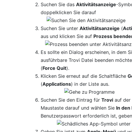
Suchen Sie das
Aktivitätsanzeige
-Symbo
doppelklicken Sie darauf
Suchen Sie unter
Aktivitätsanzeige
(
Act
aus und klicken Sie auf
Prozess beende
Es sollte ein Dialog erscheinen, in dem S
ausführbare Trovi Datei beenden möchte
(
Force Quit
).
Klicken Sie erneut auf die Schaltfläche
G
(
Applications
) in der Liste aus.
Suchen Sie den Eintrag für
Trovi
auf der 
Maustaste darauf und wählen Sie
In den
Benutzerpasswort erforderlich ist, geben 
Gehen Sie jetzt zum
Apple-Menü
und wä