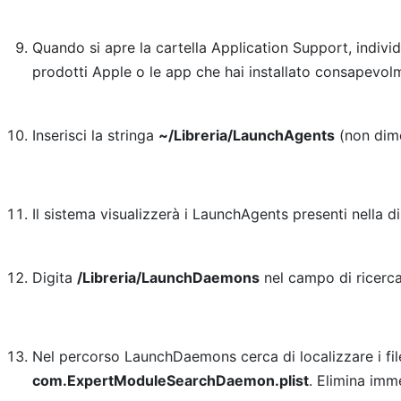
Quando si apre la cartella Application Support, indivi
prodotti Apple o le app che hai installato consapevol
Inserisci la stringa
~/Libreria/LaunchAgents
(non dimen
Il sistema visualizzerà i LaunchAgents presenti nella di
Digita
/Libreria/LaunchDaemons
nel campo di ricerc
Nel percorso LaunchDaemons cerca di localizzare i file
com.ExpertModuleSearchDaemon.plist
. Elimina imm