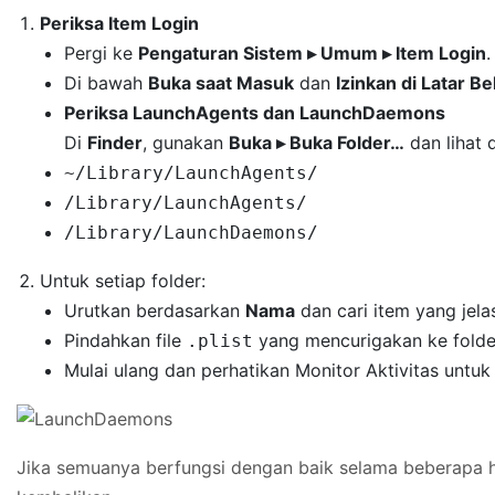
Periksa Item Login
Pergi ke
Pengaturan Sistem ▸ Umum ▸ Item Login
.
Di bawah
Buka saat Masuk
dan
Izinkan di Latar B
Periksa LaunchAgents dan LaunchDaemons
Di
Finder
, gunakan
Buka ▸ Buka Folder…
dan lihat d
~/Library/LaunchAgents/
/Library/LaunchAgents/
/Library/LaunchDaemons/
Untuk setiap folder:
Urutkan berdasarkan
Nama
dan cari item yang jelas
Pindahkan file
yang mencurigakan ke folde
.plist
Mulai ulang dan perhatikan Monitor Aktivitas untu
Jika semuanya berfungsi dengan baik selama beberapa h