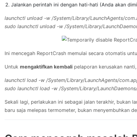
Jalankan perintah ini dengan hati-hati (Anda akan d
launchctl unload -w /System/Library/LaunchAgents/com.a
sudo launchctl unload -w /System/Library/LaunchDaemon
Ini mencegah ReportCrash memulai secara otomatis unt
Untuk
mengaktifkan kembali
pelaporan kerusakan nanti, 
launchctl load -w /System/Library/LaunchAgents/com.app
sudo launchctl load -w /System/Library/LaunchDaemons/
Sekali lagi, perlakukan ini sebagai jalan terakhir, bu
baru saja melepas termometer, bukan menyembuhkan d