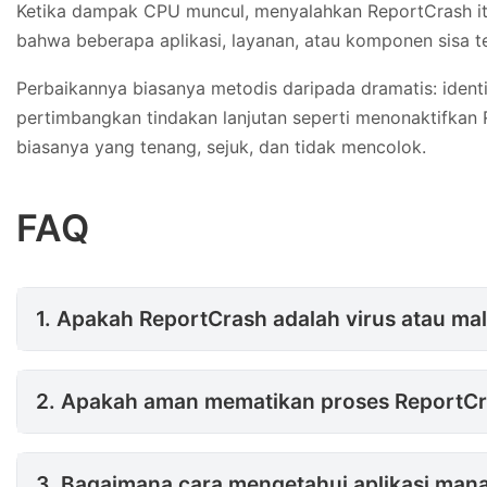
Ketika dampak CPU muncul, menyalahkan ReportCrash itu
bahwa beberapa aplikasi, layanan, atau komponen sisa t
Perbaikannya biasanya metodis daripada dramatis: identi
pertimbangkan tindakan lanjutan seperti menonaktifkan 
biasanya yang tenang, sejuk, dan tidak mencolok.
FAQ
1. Apakah ReportCrash adalah
1. Apakah ReportCrash adalah virus atau ma
2. Apakah aman mematikan pro
2. Apakah aman mematikan proses ReportCra
3. Bagaimana cara mengetahui aplikasi mana yang menyebabkan ReportCrash menggunakan CPU tinggi?
3. Bagaimana cara mengetahui aplikasi ma