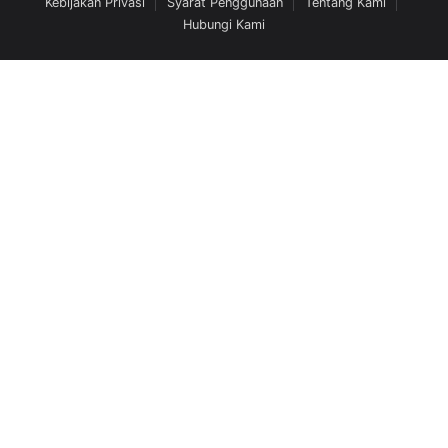
Kebijakan Privasi
Syarat Penggunaan
Tentang Kami
Hubungi Kami