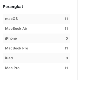
Perangkat
macOS
11
MacBook Air
11
iPhone
0
MacBook Pro
11
iPad
0
Mac Pro
11