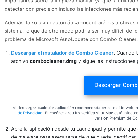
importantes sobre la limpieza manual, ya que la utilidad
detectar con precisión incluso las infecciones más recie
Además, la solución automática encontrará los archivos n
sistema, lo que de otro modo podría ser muy difícil de loc
problema de Microsoft AutoUpdate con Combo Cleaner:
Descargar el instalador de Combo Cleaner
. Cuando t
archivo
combocleaner.dmg
y sigue las instrucciones 
Descargar Comb
Al descargar cualquier aplicación recomendada en este sitio web,
de Privacidad
. El escáner gratuito verifica si tu Mac está infec
versión Premium de Co
Abre la aplicación desde tu Launchpad y permite que e
de malware para asegurarse de que pueda identificar 