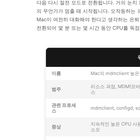
다음 다시 절전 모드로 전환됩니다. 거의 눈치 
의 무언가가 멈출 때 시작됩니다. 오작동하는 프
Mac이 여전히 대화해야 한다고 생각하는 은퇴한 
전환되어 몇 분 또는 몇 시간 동안 CPU를 독
이름
Mac의 mdmclient 높
리소스 과점, MDM(모
범주
스
관련 프로세
mdmclient, configd, s
스
지속적인 높은 CPU 사용
증상
소모